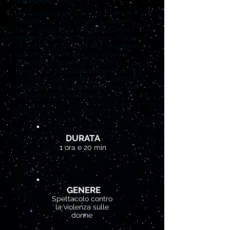
TRAMA:
Lo spettacolo tratta di cinque donne
chiuse in carcere: Federica, Angelica,
Marta, Allegra e la Marchesa Camilla
Adelaide Spada di Sant’Erasmo. Ciascuna
ha una storia da raccontare, un passato
che le ha portate alla loro attuale e
comune condizione di prigionia.
Determinanti nello svolgimento dei fatti
saranno le figure di Michele, ispettore
del penitenziario e di Matteo, il direttore:
due uomini tutti da scoprire.
DURATA
1 ora e 20 min
GENERE
Spettacolo contro
la violenza sulle
donne